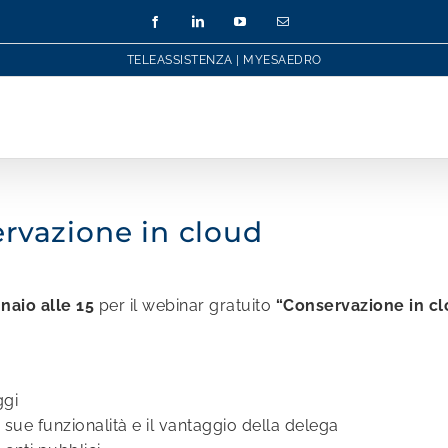
Facebook
LinkedIn
YouTube
Email
TELEASSISTENZA
|
MYESAEDRO
rvazione in cloud
naio alle 15
per il webinar gratuito
“Conservazione in c
ggi
sue funzionalità e il vantaggio della delega