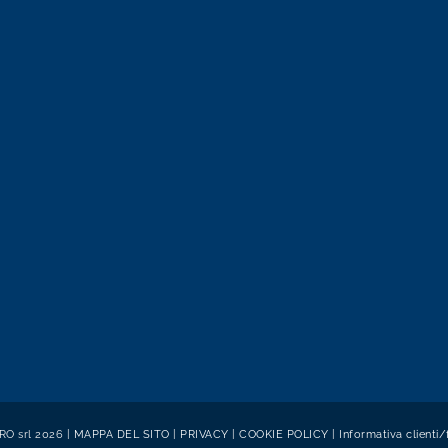
O srl 2026 |
MAPPA DEL SITO
|
PRIVACY
|
COOKIE POLICY
|
Informativa clienti/