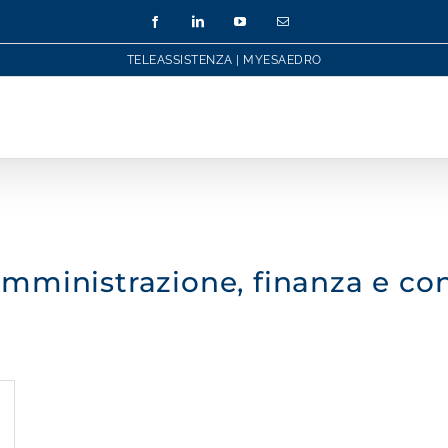
Facebook
LinkedIn
YouTube
Email
TELEASSISTENZA
|
MYESAEDRO
amministrazione, finanza e con