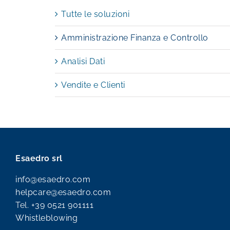
Tutte le soluzioni
Amministrazione Finanza e Controllo
Analisi Dati
Vendite e Clienti
Esaedro srl
info@esaedro.com
helpcare@esaedro.com
Tel.
+39 0521 901111
Whistleblowing