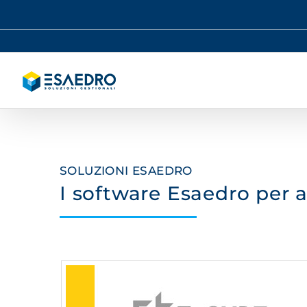
Salta
al
contenuto
SOLUZIONI ESAEDRO
I software Esaedro per 