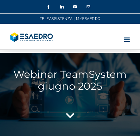
Salta
Facebook
LinkedIn
YouTube
Email
al
contenuto
TELEASSISTENZA
|
MYESAEDRO
Webinar TeamSystem
giugno 2025