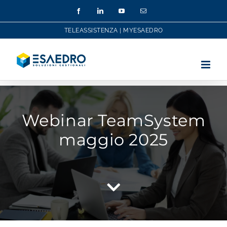
Salta
Facebook
LinkedIn
YouTube
Email
al
contenuto
TELEASSISTENZA
|
MYESAEDRO
Webinar TeamSystem
maggio 2025