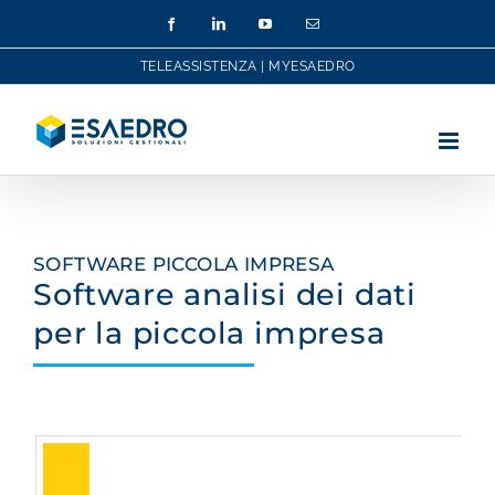
Salta
Facebook
LinkedIn
YouTube
Email
al
contenuto
TELEASSISTENZA
|
MYESAEDRO
SOFTWARE PICCOLA IMPRESA
Software analisi dei dati
per la piccola impresa