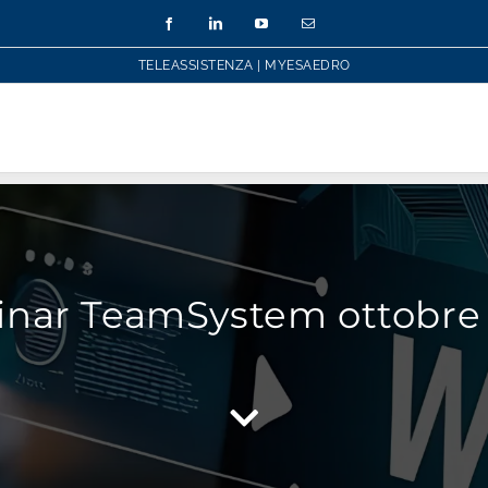
Facebook
LinkedIn
YouTube
Email
TELEASSISTENZA
|
MYESAEDRO
nar TeamSystem ottobre