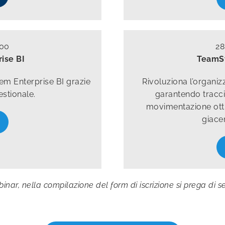
:00
28
ise BI
TeamS
em Enterprise BI grazie
Rivoluziona l’organiz
estionale.
garantendo traccia
movimentazione otti
giacen
ebinar, nella compilazione del form di iscrizione si prega di 