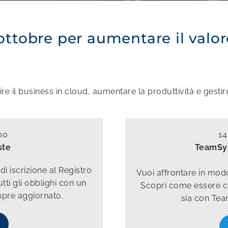
ttobre per aumentare il valor
 il business in cloud, aumentare la produttività e gestire i
00
14
ste
TeamSys
i iscrizione al Registro
Vuoi affrontare in mod
tti gli obblighi con un
Scopri come essere c
mpre aggiornato.
sia con Tea