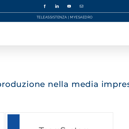
Facebook
LinkedIn
YouTube
Email
TELEASSISTENZA
|
MYESAEDRO
 produzione nella media impre