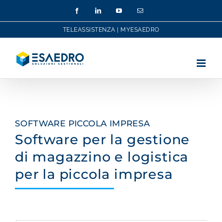
Salta
Facebook
LinkedIn
YouTube
Email
al
contenuto
TELEASSISTENZA
|
MYESAEDRO
SOFTWARE PICCOLA IMPRESA
Software per la gestione
di magazzino e logistica
per la piccola impresa