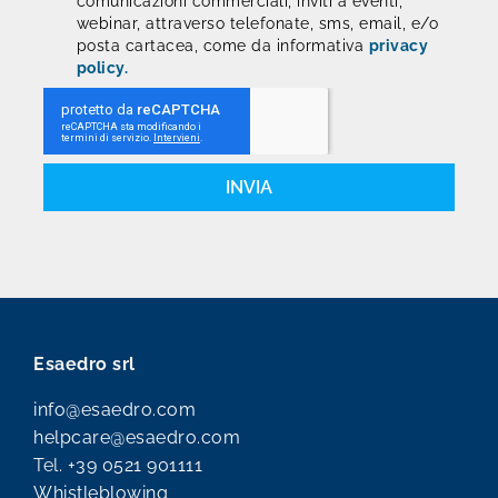
comunicazioni commerciali, inviti a eventi,
webinar, attraverso telefonate, sms, email, e/o
posta cartacea, come da informativa
privacy
policy.
INVIA
Esaedro srl
info@esaedro.com
helpcare@esaedro.com
Tel.
+39 0521 901111
Whistleblowing