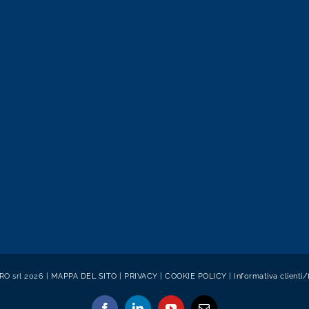
O srl 2026 |
MAPPA DEL SITO
|
PRIVACY
|
COOKIE POLICY
|
Informativa clienti/