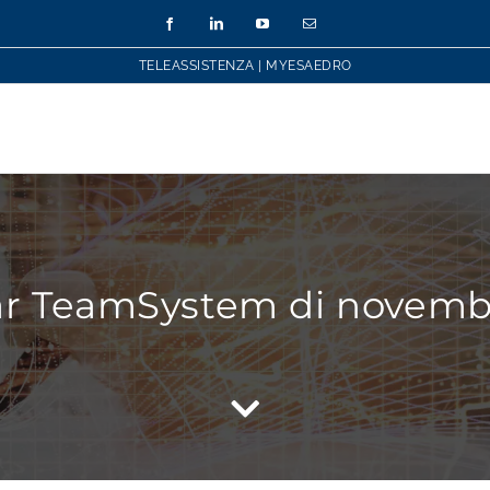
Facebook
LinkedIn
YouTube
Email
TELEASSISTENZA
|
MYESAEDRO
r TeamSystem di novemb