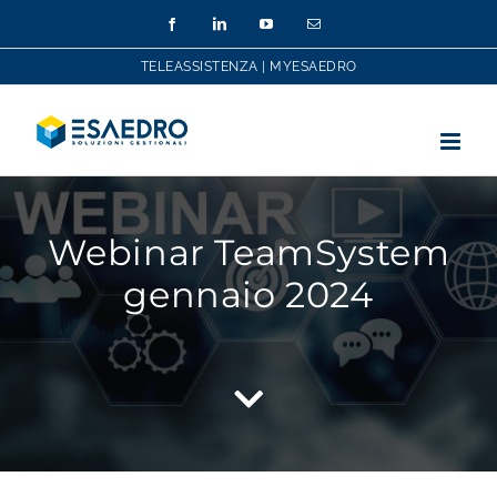
Salta
Facebook
LinkedIn
YouTube
Email
al
contenuto
TELEASSISTENZA
|
MYESAEDRO
Webinar TeamSystem
gennaio 2024