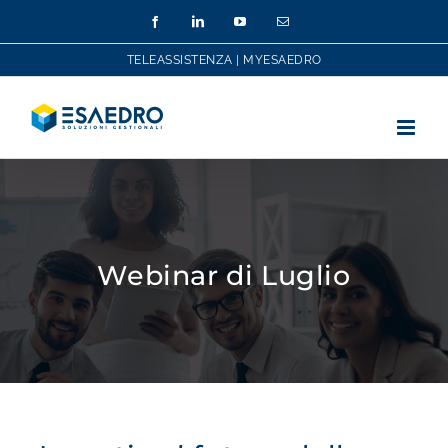
Salta
Facebook
LinkedIn
YouTube
Email
al
contenuto
TELEASSISTENZA
|
MYESAEDRO
Webinar di Luglio