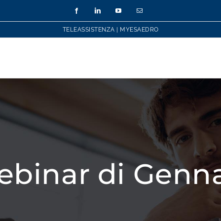
Facebook
LinkedIn
YouTube
Email
TELEASSISTENZA
|
MYESAEDRO
binar di Genn