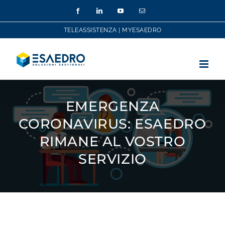
Salta
Facebook
LinkedIn
YouTube
Email
al
contenuto
TELEASSISTENZA
|
MYESAEDRO
EMERGENZA
CORONAVIRUS: ESAEDRO
RIMANE AL VOSTRO
SERVIZIO