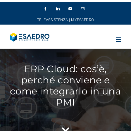
Salta
Facebook
LinkedIn
YouTube
Email
al
contenuto
TELEASSISTENZA
|
MYESAEDRO
ERP Cloud: cos’è,
perché conviene e
come integrarlo in una
PMI