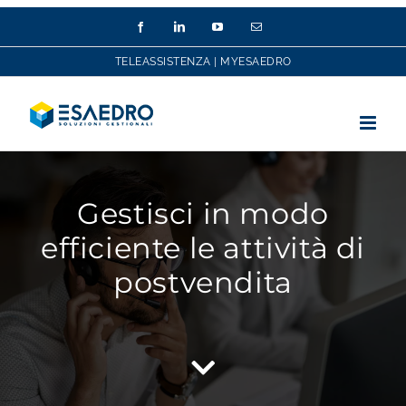
Salta
Facebook
LinkedIn
YouTube
Email
al
contenuto
TELEASSISTENZA
|
MYESAEDRO
Gestisci in modo
efficiente le attività di
postvendita