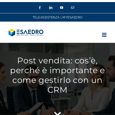
Salta
Facebook
LinkedIn
YouTube
Email
al
contenuto
TELEASSISTENZA
|
MYESAEDRO
Post vendita: cos’è,
perché è importante e
come gestirlo con un
CRM