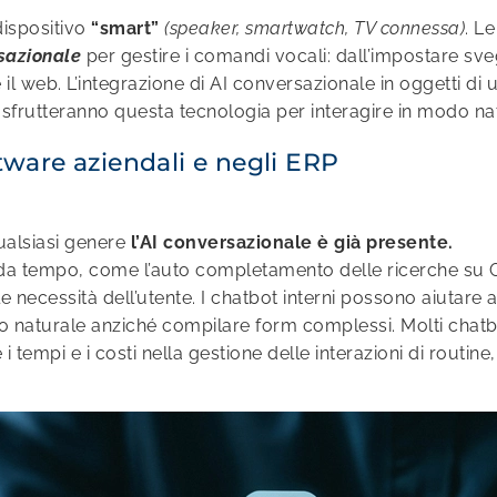
dispositivo
“smart”
(speaker, smartwatch, TV connessa)
. L
rsazionale
per gestire i comandi vocali: dall’impostare svegl
il web. L’integrazione di AI conversazionale in oggetti di
sfrutteranno questa tecnologia per interagire in modo nat
tware aziendali e negli ERP
qualsiasi genere
l’AI conversazionale è già presente.
 da tempo, come l’auto completamento delle ricerche su Go
e le necessità dell’utente. I chatbot interni possono aiutare
 naturale anziché compilare form complessi. Molti chatbot
e i tempi e i costi nella gestione delle interazioni di routin