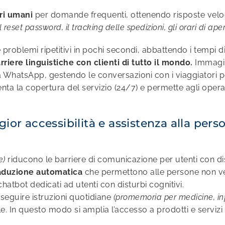
ri umani
per domande frequenti, ottenendo risposte veloc
set password, il tracking delle spedizioni, gli orari di apertur
roblemi ripetitivi in pochi secondi, abbattendo i tempi di 
riere linguistiche con clienti di tutto il mondo.
Immagin
a WhatsApp, gestendo le conversazioni con i viaggiatori per
nta la copertura del servizio (24/7) e permette agli operat
or accessibilità e assistenza alla pers
e)
riducono le barriere di comunicazione per utenti con dis
raduzione automatica
che permettono alle persone non ved
chatbot dedicati ad utenti con disturbi cognitivi.
seguire istruzioni quotidiane
(promemoria per medicine, inf
le. In questo modo si amplia l’accesso a prodotti e serviz