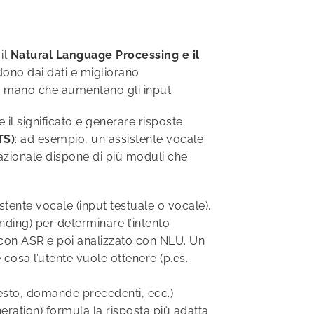
il
Natural Language Processing e il
ono dai dati e migliorano
n mano che aumentano gli input.
 il significato e generare risposte
TS)
: ad esempio, un assistente vocale
rsazionale dispone di più moduli che
tente vocale (input testuale o vocale).
ding) per determinare l’intento
to con ASR e poi analizzato con NLU. Un
cosa l’utente vuole ottenere (p.es.
esto, domande precedenti, ecc.)
ation) formula la risposta più adatta