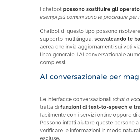
I chatbot
possono sostituire gli operato
esempi più comuni sono le procedure per il re
Chatbot di questo tipo possono risolvere p
supporto multilingua,
scavalcando le bar
aerea che invia aggiornamenti sui voli vi
linea generale, l’AI conversazionale aume
complessi.
AI conversazionale per maggi
Le interfacce conversazionali
(chat o voc
tratta di
funzioni di text-to-speech e t
facilmente con i servizi online oppure di 
Possono infatti aiutare queste persone a 
verificare le informazioni in modo natura
escluse.