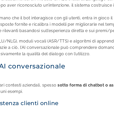
opo aver riconosciuto un’intenzione, il sistema costruisce 
no che il bot interagisce con gli utenti, entra in gioco il
e risposte fornite e ricalibra i modelli per migliorarle nel 
rilevanti basandosi sull’esperienza diretta e sui premi/pena
LU/NLG), moduli vocali (ASR/TTS) e algoritmi di apprend
azie a ciò, l’AI conversazionale può comprendere domand
amente la qualità del dialogo con l’utilizzo.
’AI conversazionale
ari contesti aziendali, spesso
sotto forma di chatbot o as
cuni esempi.
stenza clienti online