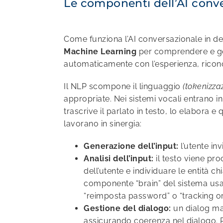
Le componenti dell’AI conv
Come funziona l’AI conversazionale in de
Machine Learning
per comprendere e gen
automaticamente con l’esperienza, ricon
Il NLP scompone il linguaggio
(tokenizzaz
appropriate. Nei sistemi vocali entrano 
trascrive il parlato in testo, lo elabora 
lavorano in sinergia:
Generazione dell’input:
l’utente in
Analisi dell’input:
il testo viene pr
dell’utente e individuare le entità c
componente “brain” del sistema usa 
“reimposta password” o “tracking or
Gestione del dialogo:
un dialog man
assicurando coerenza nel dialogo. 