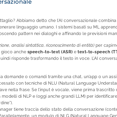
ersazionale
ttaglio? Abbiamo detto che l’AI conversazionale combina 
erare linguaggio umano. I sistemi basati su ML apprend
oscendo pattern nei dialoghi e affinando le previsioni ma
ione, analisi sintattica, riconoscimento di entità)
per capirne
in gioco anche
speech-to-text (ASR)
e
text-to-speech (T
e quindi risponde trasformando il testo in voce. L’AI conve
via domande o comandi tramite una chat, un’app o un assis
ocessato con tecniche di NLU (Natural Language Understan
hiave nella frase. Se l’input è vocale, viene prima trascrit
modelli di NLP e (oggi anche grandi LLM) per identificare 
dine”).
ager tiene traccia dello stato della conversazione (cont
Parallelamente, un modulo di NLG (Natural Language Gener