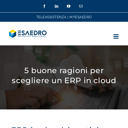
Salta
Facebook
LinkedIn
YouTube
Email
al
contenuto
TELEASSISTENZA
|
MYESAEDRO
5 buone ragioni per
scegliere un ERP in cloud