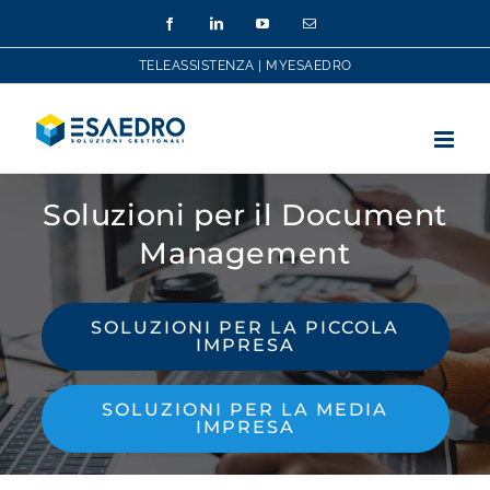
Salta
Facebook
LinkedIn
YouTube
Email
al
contenuto
TELEASSISTENZA
|
MYESAEDRO
Soluzioni per il Document
Management
SOLUZIONI PER LA PICCOLA
IMPRESA
SOLUZIONI PER LA MEDIA
IMPRESA