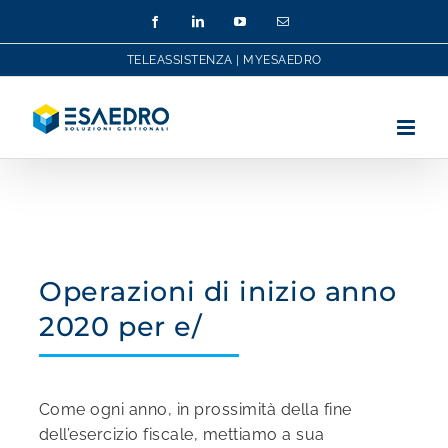
Salta
Facebook
LinkedIn
YouTube
Email
al
contenuto
TELEASSISTENZA
|
MYESAEDRO
Operazioni di inizio anno
2020 per e/
Come ogni anno, in prossimità della fine
dell’esercizio fiscale, mettiamo a sua