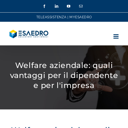
Salta
Facebook
LinkedIn
YouTube
Email
al
contenuto
TELEASSISTENZA
|
MYESAEDRO
Welfare aziendale: quali
vantaggi per il dipendente
e per l'impresa