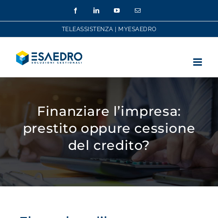
Salta
Facebook
LinkedIn
YouTube
Email
al
contenuto
TELEASSISTENZA
|
MYESAEDRO
Finanziare l’impresa:
prestito oppure cessione
del credito?