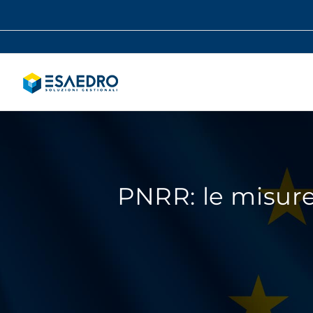
Salta
al
contenuto
PNRR: le misure