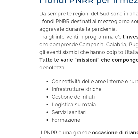
I fondi PNRR per il me
Da sempre le regioni del Sud sono in affa
I fondi PNRR destinati al mezzogiorno s
aggravate durante la pandemia.
Tra gli interventi in programma c’è
l’inve
che comprende Campania, Calabria, Puglia
gli eventi sismici che hanno colpito l’Italia
Tutte le varie “missioni” che compongo
debolezza:
Connettività delle aree interne e rura
Infrastrutture idriche
Gestione dei rifiuti
Logistica su rotaia
Servizi sanitari
Formazione
Il PNRR è una grande
occasione di rilanc