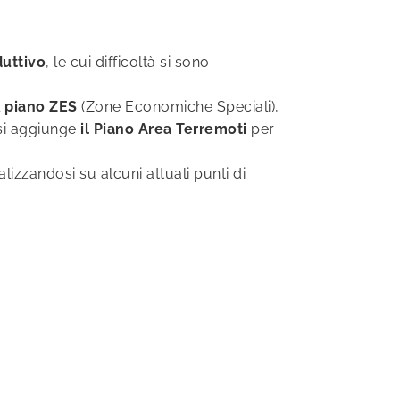
duttivo
, le cui difficoltà si sono
l
piano ZES
(Zone Economiche Speciali),
 si aggiunge
il Piano Area Terremoti
per
calizzandosi su alcuni attuali punti di