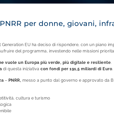
l PNRR per donne, giovani, inf
eneration EU ha deciso di rispondere, con un piano impon
sufruire del programma, investendo nelle missioni prioritar
he vuole un Europa più verde, più digitale e resiliente
.
a
di questa iniziativa
con fondi per 191,5 miliardi di Euro
.
za
–
PNRR,
messo a punto dal governo e approvato da Br
titività, cultura e turismo
logica
nibile